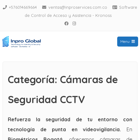
Saltar
+576014669664
ventas@inproservices.com.co
Software
al
de Control de Acceso y Asistencia - Kronoss
Facebook
Instagram
contenido
Menu
Biometricos Bogota
Categoría:
Cámaras de
Seguridad CCTV
Refuerza la seguridad de tu entorno con
tecnología de punta en videovigilancia.
En
Biométricos Bogotá
, ofrecemos cámaras de