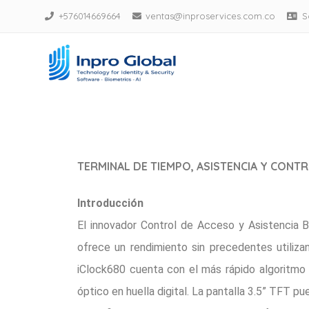
+576014669664
ventas@inproservices.com.co
S
Biometricos Bogota
Distribuidores Zkteco en Col
TERMINAL DE TIEMPO, ASISTENCIA Y CONTR
Introducción
El innovador Control de Acceso y Asistencia B
ofrece un rendimiento sin precedentes utiliza
iClock680 cuenta con el más rápido algoritmo 
óptico en huella digital. La pantalla 3.5” TFT p