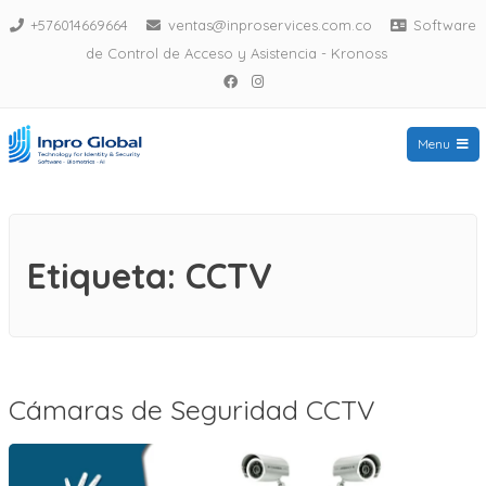
Saltar
+576014669664
ventas@inproservices.com.co
Software
al
de Control de Acceso y Asistencia - Kronoss
Facebook
Instagram
contenido
Menu
Biometricos Bogota
Etiqueta:
CCTV
Cámaras de Seguridad CCTV