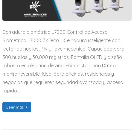
Cerradura biométrica L7000 Control de Acceso
Biométrico L7000 ZKTeco – Cerradura inteligente con
lector de huellas, PIN y llave mecánica. Capacidad para
500 huellas y 30.000 registros. Pantalla OLED y diseño
robusto en aleación de zinc. Fácil instalación DIY con
manija reversible. Ideal para oficinas, residencias y
negocios que requieren seguridad avanzada y acceso
rápido.…
Leer más