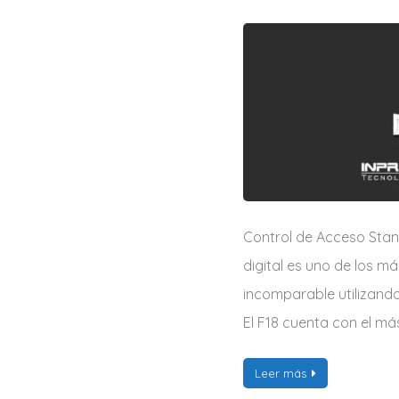
Control de Acceso Stand
digital es uno de los m
incomparable utilizando
El F18 cuenta con el m
Leer más