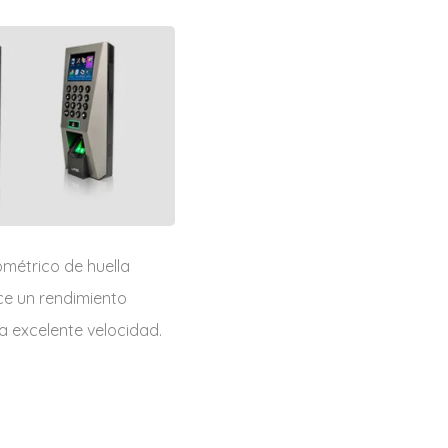
ométrico de huella
ce un rendimiento
a excelente velocidad.