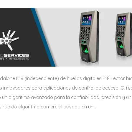
alone F18 (Independiente) de huellas digitales F18 Lector bi
ás innovadores para aplicaciones de control de acceso. Ofre
 un algoritmo avanzado para la confiabilidad, precisión y un
ás rápido algoritmo comercial basado en un…