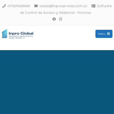
+576014669664
ventas@inproservices.com.co
Software
de Control de Acceso y Asistencia - Kronoss
Menu
Biometricos Bogota