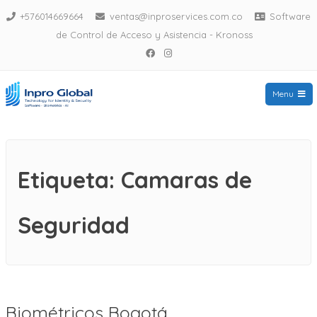
Saltar
+576014669664
ventas@inproservices.com.co
Software
al
de Control de Acceso y Asistencia - Kronoss
Facebook
Instagram
contenido
Menu
Biometricos Bogota
Etiqueta:
Camaras de
Seguridad
Biométricos Bogotá