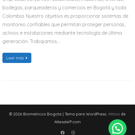
bodegas, parqueaderos y comercios en Bogotá y toda
Colombia. Nuestro objetivo es proporcionar sistemas de
monitoreo confiables que permitan proteger personas,
activos e instalaciones mediante tecnología de última
generación. Trabajamos…
Leer más
© 2026 Biometricos Bogota
|
Tema para WordPress:
Attesa
de
AttesaWP.com
Facebook
Instagram